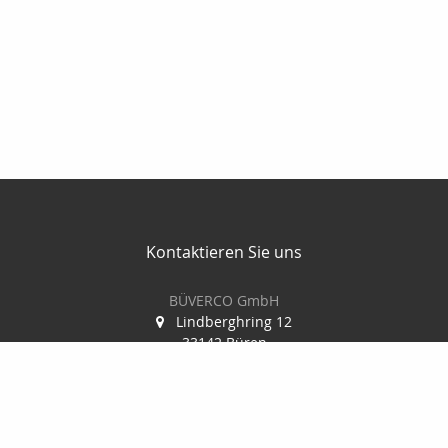
Kontaktieren Sie uns
BÜVERCO GmbH
Lindberghring 12
33142 Büren
02955 74867 0
02955 74867 29
info@bueverco.de