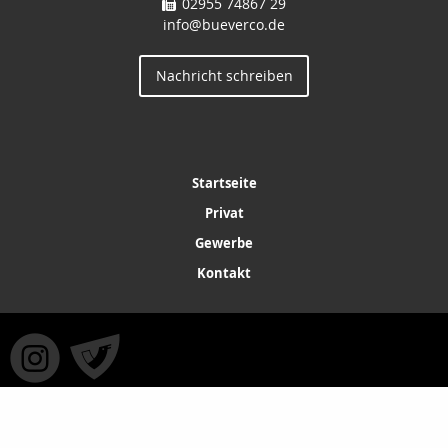
02955 74867 29
info@bueverco.de
Nachricht schreiben
Startseite
Privat
Gewerbe
Kontakt
IMPRESSUM
ERSTINFORMATION
LEXIKON
SUCHE
Copyright © 2026 powered by
Inveda.net