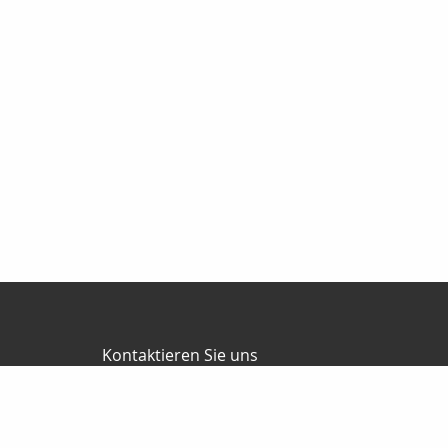
Kontaktieren Sie uns
BÜVERCO GmbH
Lindberghring 12
33142 Büren