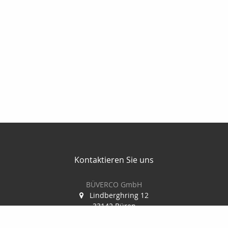
Kontaktieren Sie uns
BÜVERCO GmbH
Lindberghring 12
33142 Büren
02955 74867 0
02955 74867 29